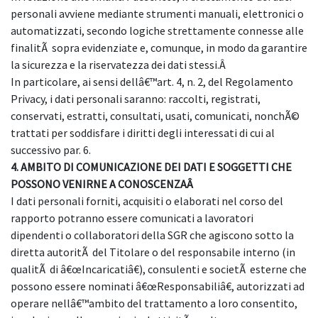
personali avviene mediante strumenti manuali, elettronici o
automatizzati, secondo logiche strettamente connesse alle
finalitÃ sopra evidenziate e, comunque, in modo da garantire
la sicurezza e la riservatezza dei dati stessi.Â
In particolare, ai sensi dellâ€™art. 4, n. 2, del Regolamento
Privacy, i dati personali saranno: raccolti, registrati,
conservati, estratti, consultati, usati, comunicati, nonchÃ©
trattati per soddisfare i diritti degli interessati di cui al
successivo par. 6.
4. AMBITO DI COMUNICAZIONE DEI DATI E SOGGETTI CHE
POSSONO VENIRNE A CONOSCENZAÂ
I dati personali forniti, acquisiti o elaborati nel corso del
rapporto potranno essere comunicati a lavoratori
dipendenti o collaboratori della SGR che agiscono sotto la
diretta autoritÃ del Titolare o del responsabile interno (in
qualitÃ di â€œIncaricatiâ€), consulenti e societÃ esterne che
possono essere nominati â€œResponsabiliâ€, autorizzati ad
operare nellâ€™ambito del trattamento a loro consentito,