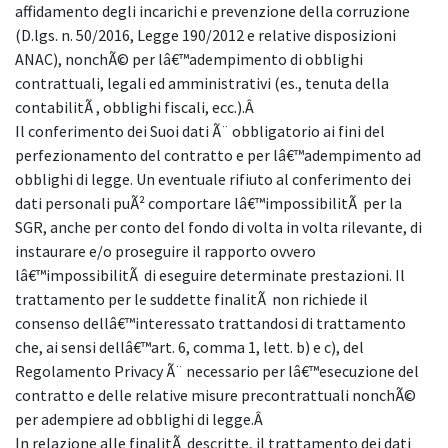
affidamento degli incarichi e prevenzione della corruzione
(D.lgs. n. 50/2016, Legge 190/2012 e relative disposizioni
ANAC), nonchÃ© per lâ€™adempimento di obblighi
contrattuali, legali ed amministrativi (es., tenuta della
contabilitÃ , obblighi fiscali, ecc.).Â
Il conferimento dei Suoi dati Ã¨ obbligatorio ai fini del
perfezionamento del contratto e per lâ€™adempimento ad
obblighi di legge. Un eventuale rifiuto al conferimento dei
dati personali puÃ² comportare lâ€™impossibilitÃ per la
SGR, anche per conto del fondo di volta in volta rilevante, di
instaurare e/o proseguire il rapporto ovvero
lâ€™impossibilitÃ di eseguire determinate prestazioni. Il
trattamento per le suddette finalitÃ non richiede il
consenso dellâ€™interessato trattandosi di trattamento
che, ai sensi dellâ€™art. 6, comma 1, lett. b) e c), del
Regolamento Privacy Ã¨ necessario per lâ€™esecuzione del
contratto e delle relative misure precontrattuali nonchÃ©
per adempiere ad obblighi di legge.Â
In relazione alle finalitÃ descritte, il trattamento dei dati