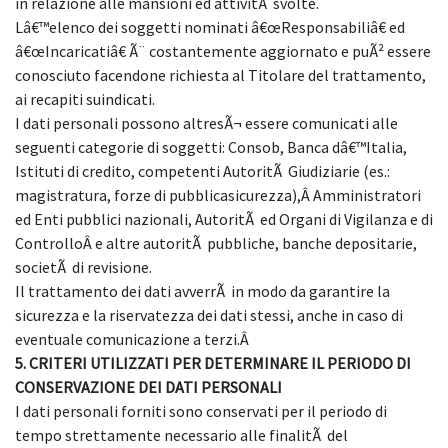
in relazione alle mansioni ed attivitÃ svolte.
Lâ€™elenco dei soggetti nominati â€œResponsabiliâ€ ed
â€œIncaricatiâ€ Ã¨ costantemente aggiornato e puÃ² essere
conosciuto facendone richiesta al Titolare del trattamento,
ai recapiti suindicati.
I dati personali possono altresÃ¬ essere comunicati alle
seguenti categorie di soggetti: Consob, Banca dâ€™Italia,
Istituti di credito, competenti AutoritÃ Giudiziarie (es.:
magistratura, forze di pubblicasicurezza),Â Amministratori
ed Enti pubblici nazionali, AutoritÃ ed Organi di Vigilanza e di
ControlloÂ e altre autoritÃ pubbliche, banche depositarie,
societÃ di revisione.
Il trattamento dei dati avverrÃ in modo da garantire la
sicurezza e la riservatezza dei dati stessi, anche in caso di
eventuale comunicazione a terzi.Â
5. CRITERI UTILIZZATI PER DETERMINARE IL PERIODO DI
CONSERVAZIONE DEI DATI PERSONALI
I dati personali forniti sono conservati per il periodo di
tempo strettamente necessario alle finalitÃ del