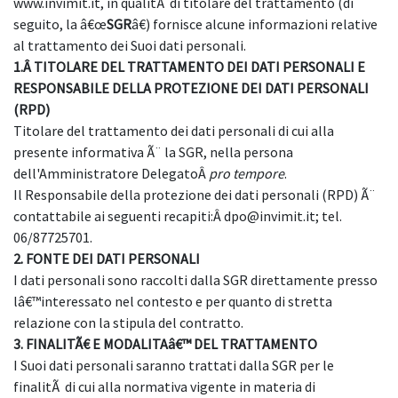
www.invimit.it, in qualitÃ di titolare del trattamento (di
seguito, la â€œ
SGR
â€) fornisce alcune informazioni relative
al trattamento dei Suoi dati personali.
1.Â
TITOLARE DEL TRATTAMENTO DEI DATI PERSONALI E
RESPONSABILE DELLA PROTEZIONE DEI DATI PERSONALI
(RPD)
Titolare del trattamento dei dati personali di cui alla
presente informativa Ã¨ la SGR, nella persona
dell'Amministratore DelegatoÂ
pro tempore
.
Il Responsabile della protezione dei dati personali (RPD) Ã¨
contattabile ai seguenti recapiti:Â dpo@invimit.it; tel.
06/87725701.
2. FONTE DEI DATI PERSONALI
I dati personali sono raccolti dalla SGR direttamente presso
lâ€™interessato nel contesto e per quanto di stretta
relazione con la stipula del contratto.
3. FINALITÃ€ E MODALITAâ€™ DEL TRATTAMENTO
I Suoi dati personali saranno trattati dalla SGR per le
finalitÃ di cui alla normativa vigente in materia di